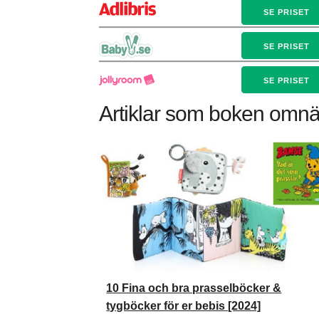
SE PRISET
SE PRISET
SE PRISET
Artiklar som boken omn
10 Fina och bra prasselböcker &
tygböcker för er bebis [2024]