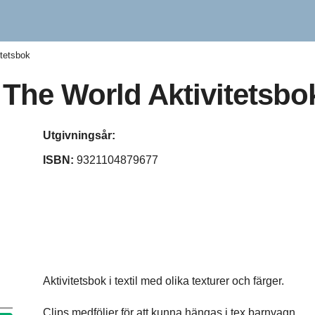
itetsbok
 The World Aktivitetsbo
Utgivningsår:
ISBN:
9321104879677
Aktivitetsbok i textil med olika texturer och färger.
Clips medföljer för att kunna hängas i tex barnvagn.