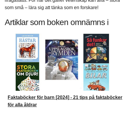
ifrågasätts. För när det gäller vetenskap kan alla – stora
som små – lära sig att tänka som en forskare!
Artiklar som boken omnämns i
Faktaböcker för barn [2024] - 21 tips på faktaböcker
för alla åldrar