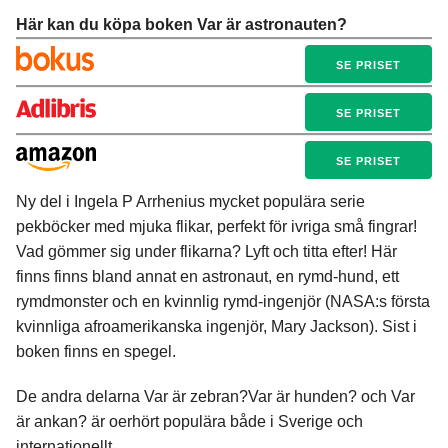
Här kan du köpa boken Var är astronauten?
SE PRISET
SE PRISET
SE PRISET
Ny del i Ingela P Arrhenius mycket populära serie
pekböcker med mjuka flikar, perfekt för ivriga små fingrar!
Vad gömmer sig under flikarna? Lyft och titta efter! Här
finns finns bland annat en astronaut, en rymd-hund, ett
rymdmonster och en kvinnlig rymd-ingenjör (NASA:s första
kvinnliga afroamerikanska ingenjör, Mary Jackson). Sist i
boken finns en spegel.
De andra delarna Var är zebran?Var är hunden? och Var
är ankan? är oerhört populära både i Sverige och
internationellt.